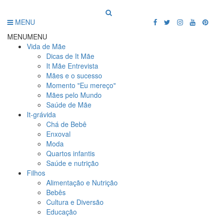
MENU
MENU
MENU
Vida de Mãe
Dicas de It Mãe
It Mãe Entrevista
Mães e o sucesso
Momento "Eu mereço"
Mães pelo Mundo
Saúde de Mãe
It-grávida
Chá de Bebê
Enxoval
Moda
Quartos infantis
Saúde e nutrição
Filhos
Alimentação e Nutrição
Bebês
Cultura e Diversão
Educação