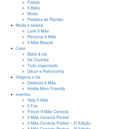
Festas
It Baby
Moda
Pediatra de Plantão
Moda e beleza
Look It Mãe
Personal It Mãe
It Mãe Beauté
Casa
Babá & cia
Na Cozinha
Tudo organizado
Décor e Reforminha
Viagens e cia
Destinos It Mãe
Hotéis Mom Friendly
eventos
Help It Mãe
It Fair
Fórum It Mãe Conecta
It Mãe Conecta Pocket
It Mãe Conecta Pocket – 2ª Edição
It Mãe Conecta Pocket – 3ª Edição