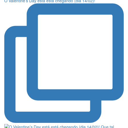
O Valentine’s Day está está chegando (dia 14/02)!