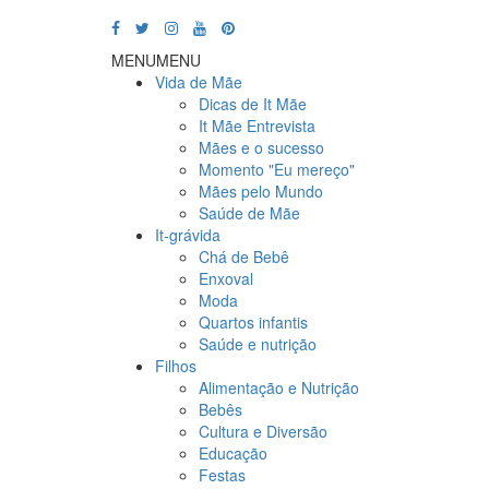
MENU
MENU
Vida de Mãe
Dicas de It Mãe
It Mãe Entrevista
Mães e o sucesso
Momento "Eu mereço"
Mães pelo Mundo
Saúde de Mãe
It-grávida
Chá de Bebê
Enxoval
Moda
Quartos infantis
Saúde e nutrição
Filhos
Alimentação e Nutrição
Bebês
Cultura e Diversão
Educação
Festas