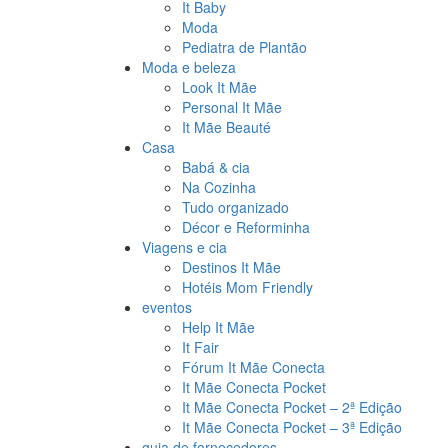
It Baby
Moda
Pediatra de Plantão
Moda e beleza
Look It Mãe
Personal It Mãe
It Mãe Beauté
Casa
Babá & cia
Na Cozinha
Tudo organizado
Décor e Reforminha
Viagens e cia
Destinos It Mãe
Hotéis Mom Friendly
eventos
Help It Mãe
It Fair
Fórum It Mãe Conecta
It Mãe Conecta Pocket
It Mãe Conecta Pocket – 2ª Edição
It Mãe Conecta Pocket – 3ª Edição
guia de fornecedores