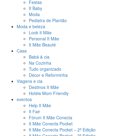
Festas
It Baby
Moda
Pediatra de Plantão
Moda e beleza
Look It Mãe
Personal It Mãe
It Mãe Beauté
Casa
Babá & cia
Na Cozinha
Tudo organizado
Décor e Reforminha
Viagens e cia
Destinos It Mãe
Hotéis Mom Friendly
eventos
Help It Mãe
It Fair
Fórum It Mãe Conecta
It Mãe Conecta Pocket
It Mãe Conecta Pocket – 2ª Edição
It Mãe Conecta Pocket – 3ª Edição