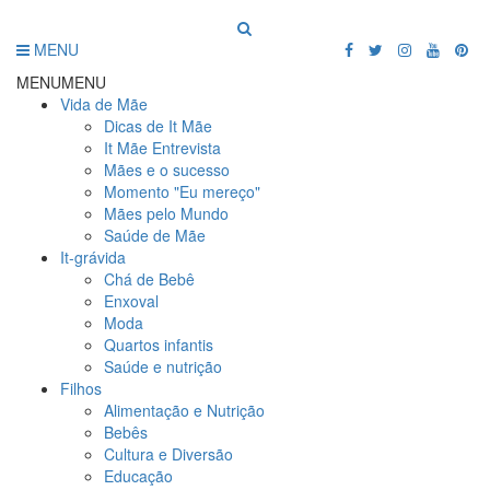
MENU
MENU
MENU
Vida de Mãe
Dicas de It Mãe
It Mãe Entrevista
Mães e o sucesso
Momento "Eu mereço"
Mães pelo Mundo
Saúde de Mãe
It-grávida
Chá de Bebê
Enxoval
Moda
Quartos infantis
Saúde e nutrição
Filhos
Alimentação e Nutrição
Bebês
Cultura e Diversão
Educação