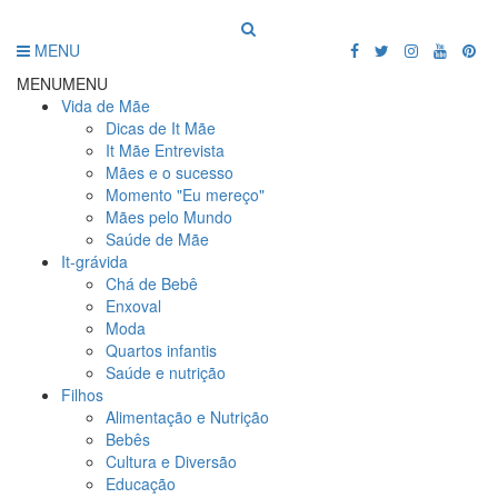
MENU
MENU
MENU
Vida de Mãe
Dicas de It Mãe
It Mãe Entrevista
Mães e o sucesso
Momento "Eu mereço"
Mães pelo Mundo
Saúde de Mãe
It-grávida
Chá de Bebê
Enxoval
Moda
Quartos infantis
Saúde e nutrição
Filhos
Alimentação e Nutrição
Bebês
Cultura e Diversão
Educação