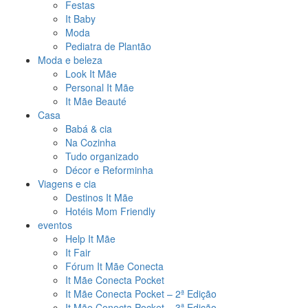
Festas
It Baby
Moda
Pediatra de Plantão
Moda e beleza
Look It Mãe
Personal It Mãe
It Mãe Beauté
Casa
Babá & cia
Na Cozinha
Tudo organizado
Décor e Reforminha
Viagens e cia
Destinos It Mãe
Hotéis Mom Friendly
eventos
Help It Mãe
It Fair
Fórum It Mãe Conecta
It Mãe Conecta Pocket
It Mãe Conecta Pocket – 2ª Edição
It Mãe Conecta Pocket – 3ª Edição