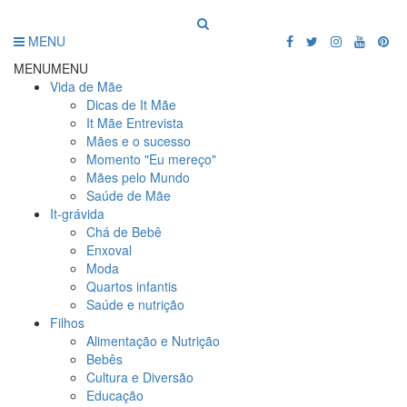
MENU
MENU
MENU
Vida de Mãe
Dicas de It Mãe
It Mãe Entrevista
Mães e o sucesso
Momento "Eu mereço"
Mães pelo Mundo
Saúde de Mãe
It-grávida
Chá de Bebê
Enxoval
Moda
Quartos infantis
Saúde e nutrição
Filhos
Alimentação e Nutrição
Bebês
Cultura e Diversão
Educação