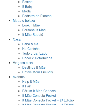
Festas
It Baby
Moda
Pediatra de Plantão
Moda e beleza
Look It Mãe
Personal It Mãe
It Mãe Beauté
Casa
Babá & cia
Na Cozinha
Tudo organizado
Décor e Reforminha
Viagens e cia
Destinos It Mãe
Hotéis Mom Friendly
eventos
Help It Mãe
It Fair
Fórum It Mãe Conecta
It Mãe Conecta Pocket
It Mãe Conecta Pocket – 2ª Edição
It Mãe Conecta Pocket – 3ª Edição