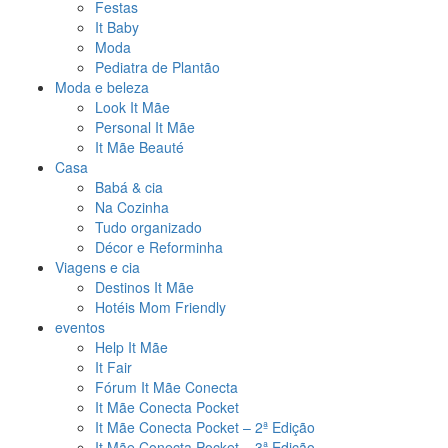
Festas
It Baby
Moda
Pediatra de Plantão
Moda e beleza
Look It Mãe
Personal It Mãe
It Mãe Beauté
Casa
Babá & cia
Na Cozinha
Tudo organizado
Décor e Reforminha
Viagens e cia
Destinos It Mãe
Hotéis Mom Friendly
eventos
Help It Mãe
It Fair
Fórum It Mãe Conecta
It Mãe Conecta Pocket
It Mãe Conecta Pocket – 2ª Edição
It Mãe Conecta Pocket – 3ª Edição