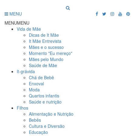
MENU
MENU
MENU
Vida de Mãe
Dicas de It Mãe
It Mãe Entrevista
Mães e o sucesso
Momento "Eu mereço"
Mães pelo Mundo
Saúde de Mãe
It-grávida
Chá de Bebê
Enxoval
Moda
Quartos infantis
Saúde e nutrição
Filhos
Alimentação e Nutrição
Bebês
Cultura e Diversão
Educação