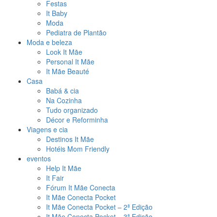
Festas
It Baby
Moda
Pediatra de Plantão
Moda e beleza
Look It Mãe
Personal It Mãe
It Mãe Beauté
Casa
Babá & cia
Na Cozinha
Tudo organizado
Décor e Reforminha
Viagens e cia
Destinos It Mãe
Hotéis Mom Friendly
eventos
Help It Mãe
It Fair
Fórum It Mãe Conecta
It Mãe Conecta Pocket
It Mãe Conecta Pocket – 2ª Edição
It Mãe Conecta Pocket – 3ª Edição