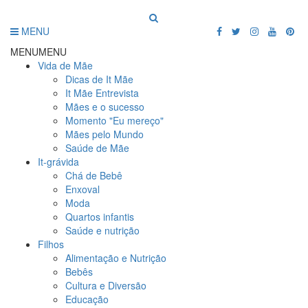
MENU
MENU
MENU
Vida de Mãe
Dicas de It Mãe
It Mãe Entrevista
Mães e o sucesso
Momento "Eu mereço"
Mães pelo Mundo
Saúde de Mãe
It-grávida
Chá de Bebê
Enxoval
Moda
Quartos infantis
Saúde e nutrição
Filhos
Alimentação e Nutrição
Bebês
Cultura e Diversão
Educação