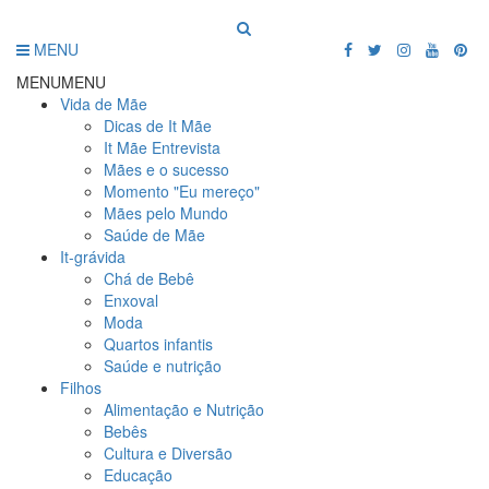
MENU
MENU
MENU
Vida de Mãe
Dicas de It Mãe
It Mãe Entrevista
Mães e o sucesso
Momento "Eu mereço"
Mães pelo Mundo
Saúde de Mãe
It-grávida
Chá de Bebê
Enxoval
Moda
Quartos infantis
Saúde e nutrição
Filhos
Alimentação e Nutrição
Bebês
Cultura e Diversão
Educação