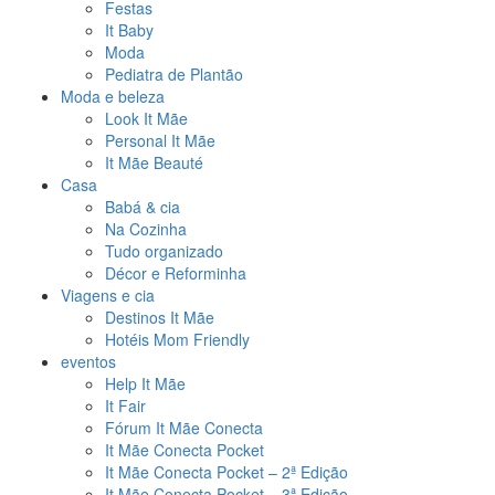
Festas
It Baby
Moda
Pediatra de Plantão
Moda e beleza
Look It Mãe
Personal It Mãe
It Mãe Beauté
Casa
Babá & cia
Na Cozinha
Tudo organizado
Décor e Reforminha
Viagens e cia
Destinos It Mãe
Hotéis Mom Friendly
eventos
Help It Mãe
It Fair
Fórum It Mãe Conecta
It Mãe Conecta Pocket
It Mãe Conecta Pocket – 2ª Edição
It Mãe Conecta Pocket – 3ª Edição