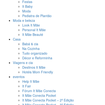
Festas
It Baby
Moda
Pediatra de Plantão
Moda e beleza
Look It Mãe
Personal It Mãe
It Mãe Beauté
Casa
Babá & cia
Na Cozinha
Tudo organizado
Décor e Reforminha
Viagens e cia
Destinos It Mãe
Hotéis Mom Friendly
eventos
Help It Mãe
It Fair
Fórum It Mãe Conecta
It Mãe Conecta Pocket
It Mãe Conecta Pocket – 2ª Edição
It Mãe Conecta Pocket – 3ª Edição