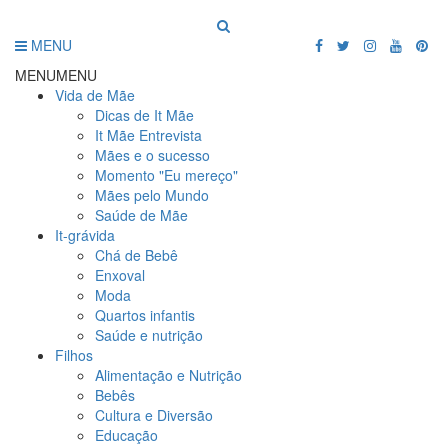
MENU
MENU
MENU
Vida de Mãe
Dicas de It Mãe
It Mãe Entrevista
Mães e o sucesso
Momento "Eu mereço"
Mães pelo Mundo
Saúde de Mãe
It-grávida
Chá de Bebê
Enxoval
Moda
Quartos infantis
Saúde e nutrição
Filhos
Alimentação e Nutrição
Bebês
Cultura e Diversão
Educação