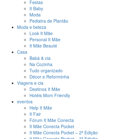
Festas
It Baby
Moda
Pediatra de Plantão
Moda e beleza
Look It Mãe
Personal It Mãe
It Mãe Beauté
Casa
Babá & cia
Na Cozinha
Tudo organizado
Décor e Reforminha
Viagens e cia
Destinos It Mãe
Hotéis Mom Friendly
eventos
Help It Mãe
It Fair
Fórum It Mãe Conecta
It Mãe Conecta Pocket
It Mãe Conecta Pocket – 2ª Edição
It Mãe Conecta Pocket – 3ª Edição