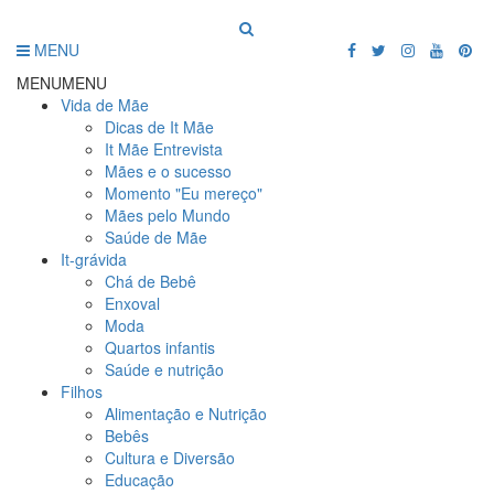
MENU
MENU
MENU
Vida de Mãe
Dicas de It Mãe
It Mãe Entrevista
Mães e o sucesso
Momento "Eu mereço"
Mães pelo Mundo
Saúde de Mãe
It-grávida
Chá de Bebê
Enxoval
Moda
Quartos infantis
Saúde e nutrição
Filhos
Alimentação e Nutrição
Bebês
Cultura e Diversão
Educação