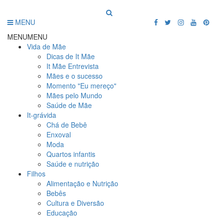
MENU
MENU
MENU
Vida de Mãe
Dicas de It Mãe
It Mãe Entrevista
Mães e o sucesso
Momento "Eu mereço"
Mães pelo Mundo
Saúde de Mãe
It-grávida
Chá de Bebê
Enxoval
Moda
Quartos infantis
Saúde e nutrição
Filhos
Alimentação e Nutrição
Bebês
Cultura e Diversão
Educação