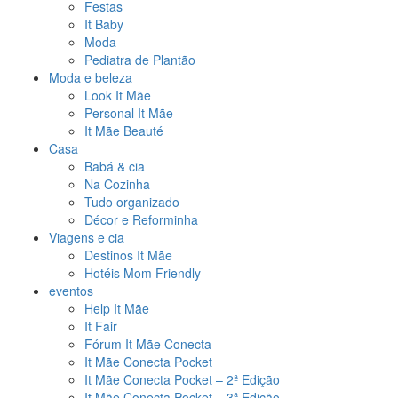
Festas
It Baby
Moda
Pediatra de Plantão
Moda e beleza
Look It Mãe
Personal It Mãe
It Mãe Beauté
Casa
Babá & cia
Na Cozinha
Tudo organizado
Décor e Reforminha
Viagens e cia
Destinos It Mãe
Hotéis Mom Friendly
eventos
Help It Mãe
It Fair
Fórum It Mãe Conecta
It Mãe Conecta Pocket
It Mãe Conecta Pocket – 2ª Edição
It Mãe Conecta Pocket – 3ª Edição