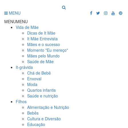
MENU
MENU
MENU
Vida de Mãe
Dicas de It Mãe
It Mãe Entrevista
Mães e o sucesso
Momento "Eu mereço"
Mães pelo Mundo
Saúde de Mãe
It-grávida
Chá de Bebê
Enxoval
Moda
Quartos infantis
Saúde e nutrição
Filhos
Alimentação e Nutrição
Bebês
Cultura e Diversão
Educação