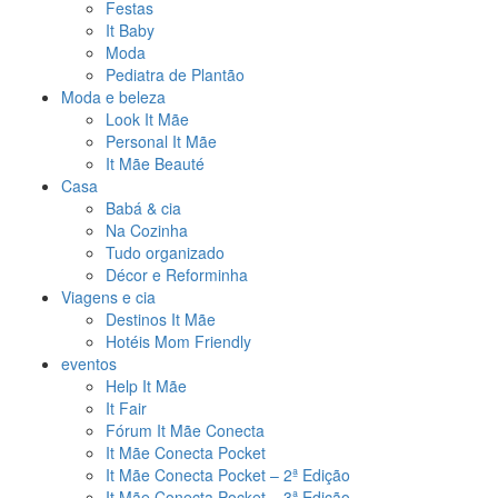
Festas
It Baby
Moda
Pediatra de Plantão
Moda e beleza
Look It Mãe
Personal It Mãe
It Mãe Beauté
Casa
Babá & cia
Na Cozinha
Tudo organizado
Décor e Reforminha
Viagens e cia
Destinos It Mãe
Hotéis Mom Friendly
eventos
Help It Mãe
It Fair
Fórum It Mãe Conecta
It Mãe Conecta Pocket
It Mãe Conecta Pocket – 2ª Edição
It Mãe Conecta Pocket – 3ª Edição