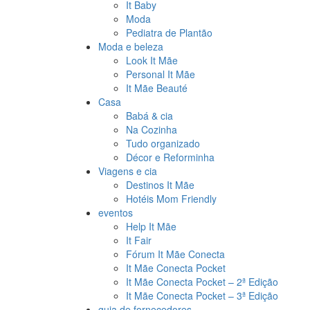
It Baby
Moda
Pediatra de Plantão
Moda e beleza
Look It Mãe
Personal It Mãe
It Mãe Beauté
Casa
Babá & cia
Na Cozinha
Tudo organizado
Décor e Reforminha
Viagens e cia
Destinos It Mãe
Hotéis Mom Friendly
eventos
Help It Mãe
It Fair
Fórum It Mãe Conecta
It Mãe Conecta Pocket
It Mãe Conecta Pocket – 2ª Edição
It Mãe Conecta Pocket – 3ª Edição
guia de fornecedores