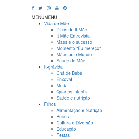
MENU
MENU
Vida de Mãe
Dicas de It Mãe
It Mãe Entrevista
Mães e o sucesso
Momento "Eu mereço"
Mães pelo Mundo
Saúde de Mãe
It-grávida
Chá de Bebê
Enxoval
Moda
Quartos infantis
Saúde e nutrição
Filhos
Alimentação e Nutrição
Bebês
Cultura e Diversão
Educação
Festas