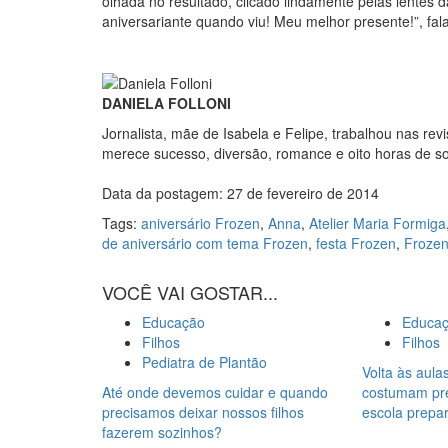
olhada no resultado, clicado lindamente pelas lentes 
aniversariante quando viu! Meu melhor presente!”, fal
DANIELA FOLLONI
Jornalista, mãe de Isabela e Felipe, trabalhou nas re
merece sucesso, diversão, romance e oito horas de s
Data da postagem: 27 de fevereiro de 2014
Tags:
aniversário Frozen
,
Anna
,
Atelier Maria Formiga
de aniversário com tema Frozen
,
festa Frozen
,
Froze
VOCÊ VAI GOSTAR...
Educação
Educa
Filhos
Filhos
Pediatra de Plantão
Volta às aulas
Até onde devemos cuidar e quando
costumam pre
precisamos deixar nossos filhos
escola prepar
fazerem sozinhos?