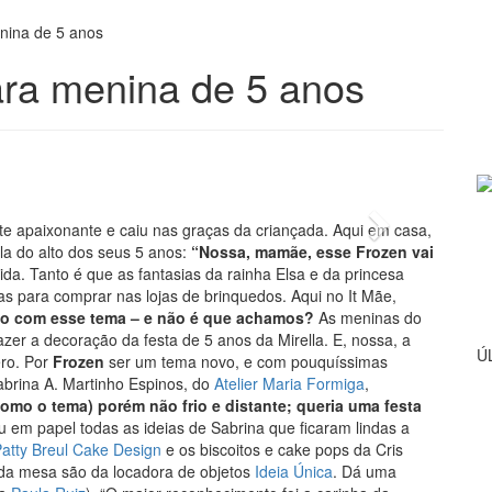
nina de 5 anos
ara menina de 5 anos
 Ruiz Fotografia
Next
te apaixonante e caiu nas graças da criançada. Aqui em casa,
a do alto dos seus 5 anos:
“Nossa, mamãe, esse Frozen vai
da. Tanto é que as fantasias da rainha Elsa e da princesa
s para comprar nas lojas de brinquedos. Aqui no It Mãe,
rio com esse tema – e não é que achamos?
As meninas do
er a decoração da festa de 5 anos da Mirella. E, nossa, a
Ú
ero. Por
Frozen
ser um tema novo, e com pouquíssimas
Sabrina A. Martinho Espinos, do
Atelier Maria Formiga
,
omo o tema) porém não frio e distante; queria uma festa
 em papel todas as ideias de Sabrina que ficaram lindas a
atty Breul Cake Design
e os biscoitos e cake pops da Cris
da mesa são da locadora de objetos
Ideia Única
. Dá uma