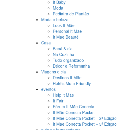
It Baby
Moda
Pediatra de Plantão
Moda e beleza
Look It Mãe
Personal It Mãe
It Mãe Beauté
Casa
Babá & cia
Na Cozinha
Tudo organizado
Décor e Reforminha
Viagens e cia
Destinos It Mãe
Hotéis Mom Friendly
eventos
Help It Mãe
It Fair
Fórum It Mãe Conecta
It Mãe Conecta Pocket
It Mãe Conecta Pocket – 2ª Edição
It Mãe Conecta Pocket – 3ª Edição
guia de fornecedores