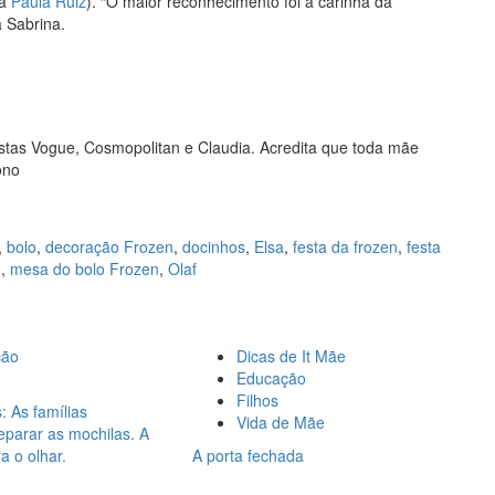
da
Paula Ruiz
). “O maior reconhecimento foi a carinha da
a Sabrina.
vistas Vogue, Cosmopolitan e Claudia. Acredita que toda mãe
ono
,
bolo
,
decoração Frozen
,
docinhos
,
Elsa
,
festa da frozen
,
festa
n
,
mesa do bolo Frozen
,
Olaf
ção
Dicas de It Mãe
Educação
Filhos
: As famílias
Vida de Mãe
parar as mochilas. A
a o olhar.
A porta fechada