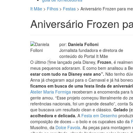
It Mãe
>
Filhos
>
Festas
>
Aniversário Frozen para me
Aniversário Frozen p
foto: Paula
por:
Daniela Folloni
Jornalista fundadora e diretora de
conteúdo do Portal It Mãe
Previous
O último filme lançado pela Disney,
Frozen
, é realmen
meus pequenos adoraram. E como bem analisou a Bel
estar com tudo na Disney este ano”.
Não tenho dúvi
Anna já chegaram aqui para o Carnaval e já há boneca
ficamos em busca de uma festa linda de aniversá
Atelier Maria Formiga
receberam a encomenda para faz
gente amou. “Esse projeto começou literalmente do z
referências nacionais, foi um grande desafio”, conta 
que buscava um resultado clean e clássico.
Gelado (c
acolhedora e delicada.
A
Festa em Desenho
produziu
composição de doces – o bolo e os cupcakes são da
P
Musolino, da
Dolce Favola
. As peças para montagem 