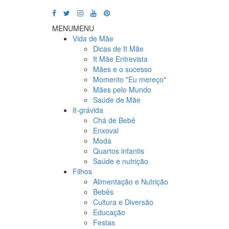
MENU
MENU
Vida de Mãe
Dicas de It Mãe
It Mãe Entrevista
Mães e o sucesso
Momento "Eu mereço"
Mães pelo Mundo
Saúde de Mãe
It-grávida
Chá de Bebê
Enxoval
Moda
Quartos infantis
Saúde e nutrição
Filhos
Alimentação e Nutrição
Bebês
Cultura e Diversão
Educação
Festas