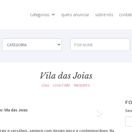
categorias
quero anunciar
sobre nós
contat
Vila das Joias
JOIAS
LOOK IT MÃE
PRESENTES
F
Next
o: Vila das Joias
Seu
orais e versáteis, sempre com design único e contemporâneo. Na