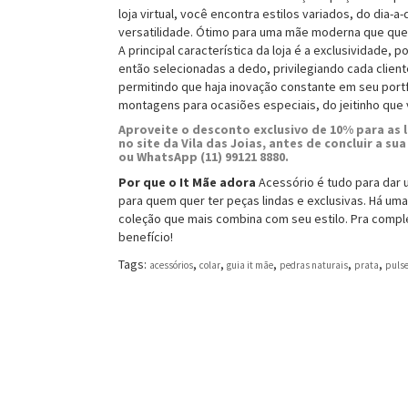
loja virtual, você encontra estilos variados, do dia-a
versatilidade. Ótimo para uma mãe moderna que quer
A principal característica da loja é a exclusividade,
então selecionadas a dedo, privilegiando cada clien
permitindo que haja inovação constante em seu portf
montagens para ocasiões especiais, do jeitinho que 
Aproveite o desconto exclusivo de 10% para as 
no site da Vila das Joias, antes de concluir a
ou WhatsApp (11) 99121 8880.
Por que o It Mãe adora
Acessório é tudo para dar u
para quem quer ter peças lindas e exclusivas. Há uma
coleção que mais combina com seu estilo. Pra compl
benefício!
Tags:
,
,
,
,
,
acessórios
colar
guia it mãe
pedras naturais
prata
pulse