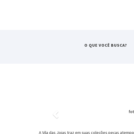
O QUE VOCÊ BUSCA?
Previous
fot
A Vila das Joias traz em suas coleções peças atemp