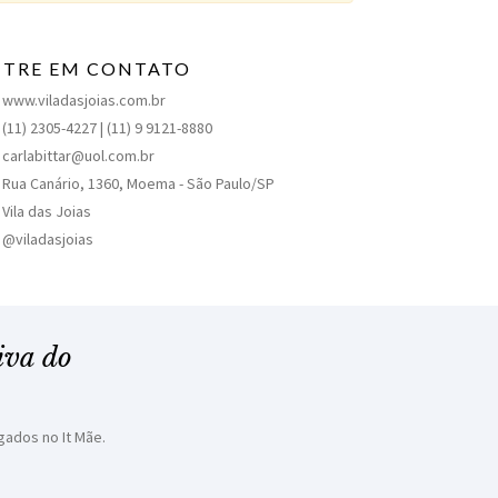
NTRE EM CONTATO
www.viladasjoias.com.br
(11) 2305-4227 | (11) 9 9121-8880
carlabittar@uol.com.br
Rua Canário, 1360, Moema - São Paulo/SP
Vila das Joias
@viladasjoias
iva do
gados no It Mãe.