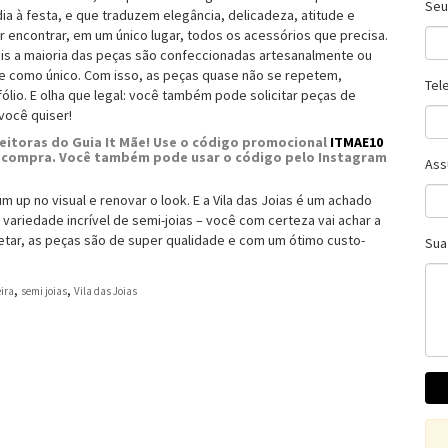
Seu
-dia à festa, e que traduzem elegância, delicadeza, atitude e
 encontrar, em um único lugar, todos os acessórios que precisa.
 pois a maioria das peças são confeccionadas artesanalmente ou
te como único. Com isso, as peças quase não se repetem,
Tel
ólio. E olha que legal: você também pode solicitar peças de
você quiser!
leitoras do Guia It Mãe! Use o código promocional
ITMAE10
 sua compra. Você também pode usar o código pelo Instagram
Ass
m up no visual e renovar o look. E a Vila das Joias é um achado
 variedade incrível de semi-joias – você com certeza vai achar a
etar, as peças são de super qualidade e com um ótimo custo-
Sua
,
,
ira
semi joias
Vila das Joias