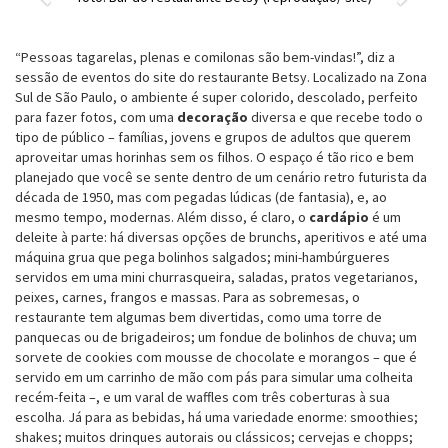
“Pessoas tagarelas, plenas e comilonas são bem-vindas!”, diz a
sessão de eventos do site do restaurante Betsy. Localizado na Zona
Sul de São Paulo, o ambiente é super colorido, descolado, perfeito
para fazer fotos, com uma
decoração
diversa e que recebe todo o
tipo de público – famílias, jovens e grupos de adultos que querem
aproveitar umas horinhas sem os filhos. O espaço é tão rico e bem
planejado que você se sente dentro de um cenário retro futurista da
década de 1950, mas com pegadas lúdicas (de fantasia), e, ao
mesmo tempo, modernas. Além disso, é claro, o
cardápio
é um
deleite à parte: há diversas opções de brunchs, aperitivos e até uma
máquina grua que pega bolinhos salgados; mini-hambúrgueres
servidos em uma mini churrasqueira, saladas, pratos vegetarianos,
peixes, carnes, frangos e massas. Para as sobremesas, o
restaurante tem algumas bem divertidas, como uma torre de
panquecas ou de brigadeiros; um fondue de bolinhos de chuva; um
sorvete de cookies com mousse de chocolate e morangos – que é
servido em um carrinho de mão com pás para simular uma colheita
recém-feita –, e um varal de waffles com três coberturas à sua
escolha. Já para as bebidas, há uma variedade enorme: smoothies;
shakes; muitos drinques autorais ou clássicos; cervejas e chopps;