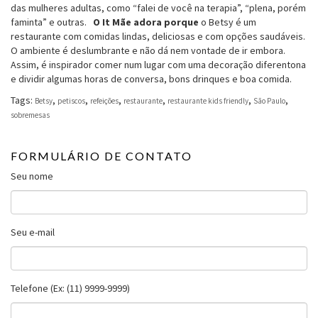
das mulheres adultas, como “falei de você na terapia”, “plena, porém
faminta” e outras.
O It Mãe adora porque
o Betsy é um
restaurante com comidas lindas, deliciosas e com opções saudáveis.
O ambiente é deslumbrante e não dá nem vontade de ir embora.
Assim, é inspirador comer num lugar com uma decoração diferentona
e dividir algumas horas de conversa, bons drinques e boa comida.
Tags:
,
,
,
,
,
,
Betsy
petiscos
refeições
restaurante
restaurante kids friendly
São Paulo
sobremesas
FORMULÁRIO DE CONTATO
Seu nome
Seu e-mail
Telefone (Ex: (11) 9999-9999)