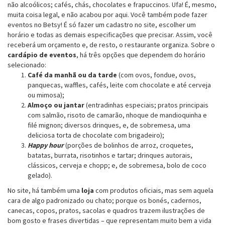
não alcoólicos; cafés, chás, chocolates e frapuccinos. Ufa! É, mesmo,
muita coisa legal, e não acabou por aqui. Você também pode fazer
eventos no Betsy! É só fazer um cadastro no site, escolher um
horário e todas as demais especificações que precisar. Assim, você
receberá um orçamento e, de resto, o restaurante organiza. Sobre o
cardápio de eventos
, há três opções que dependem do horário
selecionado:
Café da manhã ou da tarde
(com ovos, fondue, ovos,
panquecas, waffles, cafés, leite com chocolate e até cerveja
ou mimosa);
Almoço ou jantar
(entradinhas especiais; pratos principais
com salmão, risoto de camarão, nhoque de mandioquinha e
filé mignon; diversos drinques, e, de sobremesa, uma
deliciosa torta de chocolate com brigadeiro);
Happy hour
(porções de bolinhos de arroz, croquetes,
batatas, burrata, risotinhos e tartar; drinques autorais,
clássicos, cerveja e chopp; e, de sobremesa, bolo de coco
gelado).
No site, há também uma
loja
com produtos oficiais, mas sem aquela
cara de algo padronizado ou chato; porque os bonés, cadernos,
canecas, copos, pratos, sacolas e quadros trazem ilustrações de
bom gosto e frases divertidas – que representam muito bem a vida