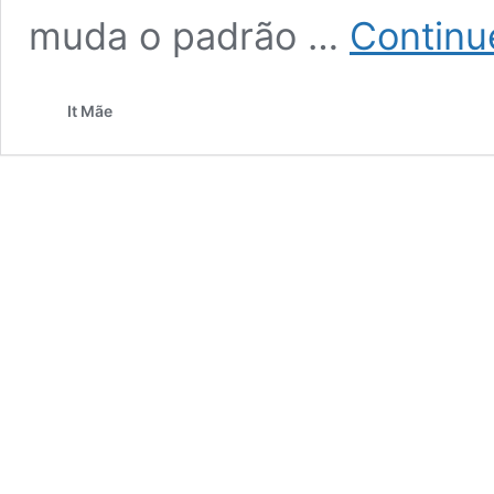
muda o padrão …
Continu
It Mãe