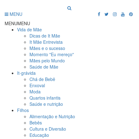
MENU
MENU
MENU
Vida de Mãe
Dicas de It Mãe
It Mãe Entrevista
Mães e o sucesso
Momento "Eu mereço"
Mães pelo Mundo
Saúde de Mãe
It-grávida
Chá de Bebê
Enxoval
Moda
Quartos infantis
Saúde e nutrição
Filhos
Alimentação e Nutrição
Bebês
Cultura e Diversão
Educação