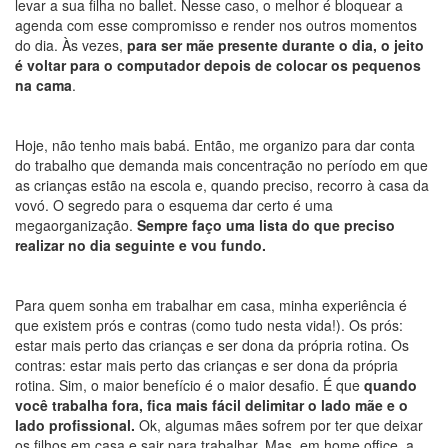
levar a sua filha no ballet. Nesse caso, o melhor é bloquear a
agenda com esse compromisso e render nos outros momentos
do dia. Às vezes,
para ser mãe presente durante o dia, o jeito
é voltar para o computador depois de colocar os pequenos
na cama
.
Hoje, não tenho mais babá. Então, me organizo para dar conta
do trabalho que demanda mais concentração no período em que
as crianças estão na escola e, quando preciso, recorro à casa da
vovó. O segredo para o esquema dar certo é uma
megaorganização.
Sempre faço uma lista do que preciso
realizar no dia seguinte e vou fundo.
Para quem sonha em trabalhar em casa, minha experiência é
que existem prós e contras (como tudo nesta vida!). Os prós:
estar mais perto das crianças e ser dona da própria rotina. Os
contras: estar mais perto das crianças e ser dona da própria
rotina. Sim, o maior benefício é o maior desafio. É que
quando
você trabalha fora, fica mais fácil delimitar o lado mãe e o
lado profissional.
Ok, algumas mães sofrem por ter que deixar
os filhos em casa e sair para trabalhar. Mas, em home office, a