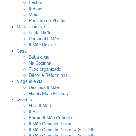
Festas
It Baby
Moda
Pediatra de Plantão
Moda e beleza
Look It Mãe
Personal It Mãe
It Mãe Beauté
Casa
Babá & cia
Na Cozinha
Tudo organizado
Décor e Reforminha
Viagens e cia
Destinos It Mãe
Hotéis Mom Friendly
eventos
Help It Mãe
It Fair
Fórum It Mãe Conecta
It Mãe Conecta Pocket
It Mãe Conecta Pocket – 2ª Edição
It Mãe Conecta Pocket – 3ª Edição