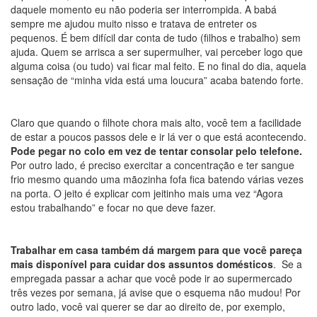
daquele momento eu não poderia ser interrompida. A babá
sempre me ajudou muito nisso e tratava de entreter os
pequenos. É bem difícil dar conta de tudo (filhos e trabalho) sem
ajuda. Quem se arrisca a ser supermulher, vai perceber logo que
alguma coisa (ou tudo) vai ficar mal feito. E no final do dia, aquela
sensação de “minha vida está uma loucura” acaba batendo forte.
Claro que quando o filhote chora mais alto, você tem a facilidade
de estar a poucos passos dele e ir lá ver o que está acontecendo.
Pode pegar no colo em vez de tentar consolar pelo telefone.
Por outro lado, é preciso exercitar a concentração e ter sangue
frio mesmo quando uma mãozinha fofa fica batendo várias vezes
na porta. O jeito é explicar com jeitinho mais uma vez “Agora
estou trabalhando” e focar no que deve fazer.
Trabalhar em casa também
dá margem para que você pareça
mais disponível para cuidar dos assuntos domésticos
. Se a
empregada passar a achar que você pode ir ao supermercado
três vezes por semana, já avise que o esquema não mudou! Por
outro lado, você vai querer se dar ao direito de, por exemplo,