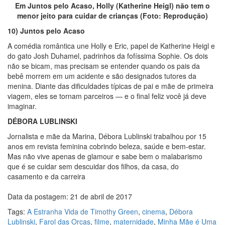
Em Juntos pelo Acaso, Holly (Katherine Heigl) não tem o
menor jeito para cuidar de crianças (Foto: Reprodução)
10) Juntos pelo Acaso
A comédia romântica une Holly e Eric, papel de Katherine Heigl e
do gato Josh Duhamel, padrinhos da fofíssima Sophie. Os dois
não se bicam, mas precisam se entender quando os pais da
bebê morrem em um acidente e são designados tutores da
menina. Diante das dificuldades típicas de pai e mãe de primeira
viagem, eles se tornam parceiros — e o final feliz você já deve
imaginar.
DÉBORA LUBLINSKI
Jornalista e mãe da Marina, Débora Lublinski trabalhou por 15
anos em revista feminina cobrindo beleza, saúde e bem-estar.
Mas não vive apenas de glamour e sabe bem o malabarismo
que é se cuidar sem descuidar dos filhos, da casa, do
casamento e da carreira
Data da postagem: 21 de abril de 2017
Tags:
A Estranha Vida de Timothy Green
,
cinema
,
Débora
Lublinski
,
Farol das Orcas
,
filme
,
maternidade
,
Minha Mãe é Uma