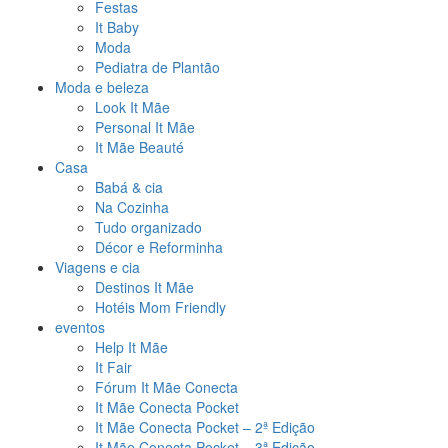
Festas
It Baby
Moda
Pediatra de Plantão
Moda e beleza
Look It Mãe
Personal It Mãe
It Mãe Beauté
Casa
Babá & cia
Na Cozinha
Tudo organizado
Décor e Reforminha
Viagens e cia
Destinos It Mãe
Hotéis Mom Friendly
eventos
Help It Mãe
It Fair
Fórum It Mãe Conecta
It Mãe Conecta Pocket
It Mãe Conecta Pocket – 2ª Edição
It Mãe Conecta Pocket – 3ª Edição