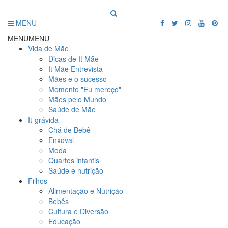
MENU
MENU
MENU
Vida de Mãe
Dicas de It Mãe
It Mãe Entrevista
Mães e o sucesso
Momento "Eu mereço"
Mães pelo Mundo
Saúde de Mãe
It-grávida
Chá de Bebê
Enxoval
Moda
Quartos infantis
Saúde e nutrição
Filhos
Alimentação e Nutrição
Bebês
Cultura e Diversão
Educação