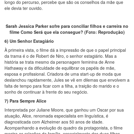
longo do percurso, percebe que são os conselhos da mãe que
ele devia ter ouvido.
Sarah Jessica Parker sofre para conciliar filhos e carreira no
filme Como Será que ela consegue? (Foto: Reprodução)
6) Um Senhor Estagiário
À primeira vista, o filme dá a impressão de que o papel principal
da trama é o de Robert de Niro, o senhor estagiário. Mas a
história se trata mesmo da personagem feminina de Anne
Hathaway e da dificuldade de equilibrar os papéis de mãe,
esposa e profissional. Criadora de uma start-up de moda que
deslanchou rapidamente, Jules se vê em dilemas que envolvem a
falta de tempo para ficar com a filha, a traição do marido e o
sonho de continuar à frente do seu negócio.
7) Para Sempre Alice
Interpretada por Juliane Moore, que ganhou um Oscar por sua
atuação, Alice, renomada especialista em linguística, é
diagnosticada com Alzheimer aos 50 anos de idade.
Acompanhando a evolução do quadro da protagonista, o filme
mostra as relações da família, especialmente das duas filhas,