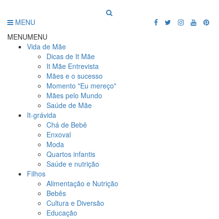
MENU
MENU
MENU
Vida de Mãe
Dicas de It Mãe
It Mãe Entrevista
Mães e o sucesso
Momento "Eu mereço"
Mães pelo Mundo
Saúde de Mãe
It-grávida
Chá de Bebê
Enxoval
Moda
Quartos infantis
Saúde e nutrição
Filhos
Alimentação e Nutrição
Bebês
Cultura e Diversão
Educação