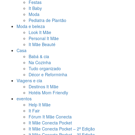
Festas
It Baby
Moda
Pediatra de Plantão
Moda e beleza
Look It Mãe
Personal It Mãe
It Mãe Beauté
Casa
Babá & cia
Na Cozinha
Tudo organizado
Décor e Reforminha
Viagens e cia
Destinos It Mãe
Hotéis Mom Friendly
eventos
Help It Mãe
It Fair
Fórum It Mãe Conecta
It Mãe Conecta Pocket
It Mãe Conecta Pocket – 2ª Edição
It Mãe Conecta Pocket – 3ª Edição