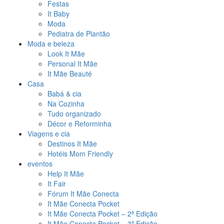
Festas
It Baby
Moda
Pediatra de Plantão
Moda e beleza
Look It Mãe
Personal It Mãe
It Mãe Beauté
Casa
Babá & cia
Na Cozinha
Tudo organizado
Décor e Reforminha
Viagens e cia
Destinos It Mãe
Hotéis Mom Friendly
eventos
Help It Mãe
It Fair
Fórum It Mãe Conecta
It Mãe Conecta Pocket
It Mãe Conecta Pocket – 2ª Edição
It Mãe Conecta Pocket – 3ª Edição