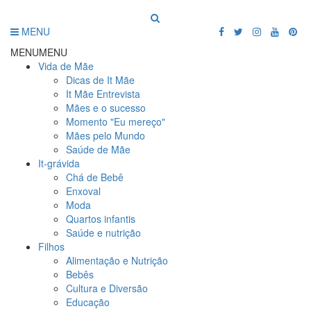
MENU
MENU
MENU
Vida de Mãe
Dicas de It Mãe
It Mãe Entrevista
Mães e o sucesso
Momento "Eu mereço"
Mães pelo Mundo
Saúde de Mãe
It-grávida
Chá de Bebê
Enxoval
Moda
Quartos infantis
Saúde e nutrição
Filhos
Alimentação e Nutrição
Bebês
Cultura e Diversão
Educação