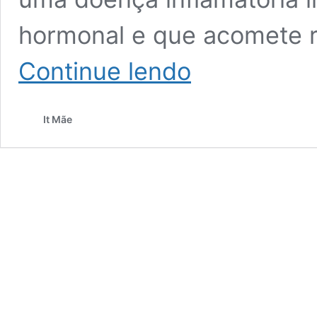
hormonal e que acomete r
Espinhas
Continue lendo
depois
dos
30,
It Mãe
como
assim?