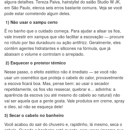
alguns detalhes. Tereza Paiva, hairstylist do salão Studio W JK,
em São Paulo, elenca seis erros bastante comuns. Veja se você
pode estar cometendo algum deles.
1)
Não usar o xampu certo
É no banho que o cuidado começa. Para ajudar a alisar os fios,
vale investir em xampus que vão facilitar a escovação — procure
no rótulo por liso duradouro ou ação antifrizz. Geralmente, eles
contêm agentes hidratantes e silicones na fórmula, que já
abaixam o volume e controlam o arrepiado.
2)
Esquecer o protetor térmico
Nesse passo, o efeito estético não é imediato — se você não
usar um cosmético que proteja o cabelo do calor, provavelmente
a escova ficará boa. Mas, pense bem: ao usar o secador
repetidamente, os fios vão ressecar, quebrar e… adivinha: a
aparência da escova (ou até mesmo do cabelo ao natural) não
vai ser aquela que a gente gosta. Vale produtos em creme, spray
e óleo, só não se esqueça dele!
3) Secar o cabelo no banheiro
Você acabou do sair do chuveiro e, rapidinho, lá mesmo, seca o
cabelo. Quando o banheiro está quente, com vapor (mesmo que