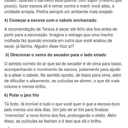
pouco), fazer escova ali é remar contra a maré: você alisa, a
umidade arrepia. Prefira sempre um ambiente mais arejado.
4) Começar a escova com o cabelo encharcado
A recomendação de Tereza é secar até 80% dos fios antes de
partir para a escovação. Imagina o estrago que uma mecha
molhada faz quando encosta em outra que você acabou de
secar, já lisinha. Alguém disse
frizz
aí?
5)
Direcionar o vento do secador para o lado errado
O sentido correto do ar que sai do secador é de cima para baixo,
acompanhando o movimento da escova, justamente para ajudá-
la a alisar o cabelo. No sentido oposto, de baixo para cima, além
de dificultar o alisamento, as cutículas se abrem, o que dá mais
volume e menos brilho.
6) Pular o jato frio
Tá lindo, tá incrível e tudo o que você quer é que a escova dure
pelo menos uns dois dias. Um jato de ar frio para finalizar
“memoriza” a nova forma dos fios, prolongando o efeito. Além
disso, as cutículas se fecham e é isso que dá o brilho.