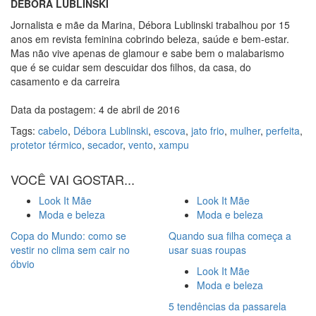
DÉBORA LUBLINSKI
Jornalista e mãe da Marina, Débora Lublinski trabalhou por 15
anos em revista feminina cobrindo beleza, saúde e bem-estar.
Mas não vive apenas de glamour e sabe bem o malabarismo
que é se cuidar sem descuidar dos filhos, da casa, do
casamento e da carreira
Data da postagem: 4 de abril de 2016
Tags:
cabelo
,
Débora Lublinski
,
escova
,
jato frio
,
mulher
,
perfeita
,
protetor térmico
,
secador
,
vento
,
xampu
VOCÊ VAI GOSTAR...
Look It Mãe
Look It Mãe
Moda e beleza
Moda e beleza
Copa do Mundo: como se
Quando sua filha começa a
vestir no clima sem cair no
usar suas roupas
óbvio
Look It Mãe
Moda e beleza
5 tendências da passarela