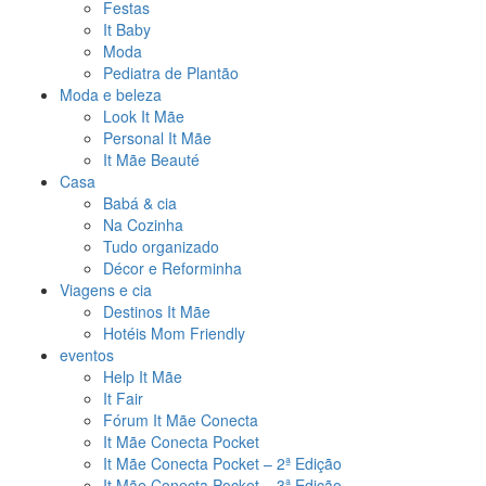
Festas
It Baby
Moda
Pediatra de Plantão
Moda e beleza
Look It Mãe
Personal It Mãe
It Mãe Beauté
Casa
Babá & cia
Na Cozinha
Tudo organizado
Décor e Reforminha
Viagens e cia
Destinos It Mãe
Hotéis Mom Friendly
eventos
Help It Mãe
It Fair
Fórum It Mãe Conecta
It Mãe Conecta Pocket
It Mãe Conecta Pocket – 2ª Edição
It Mãe Conecta Pocket – 3ª Edição