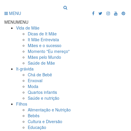
MENU
MENU
MENU
Vida de Mãe
Dicas de It Mãe
It Mãe Entrevista
Mães e o sucesso
Momento "Eu mereço"
Mães pelo Mundo
Saúde de Mãe
It-grávida
Chá de Bebê
Enxoval
Moda
Quartos infantis
Saúde e nutrição
Filhos
Alimentação e Nutrição
Bebês
Cultura e Diversão
Educação