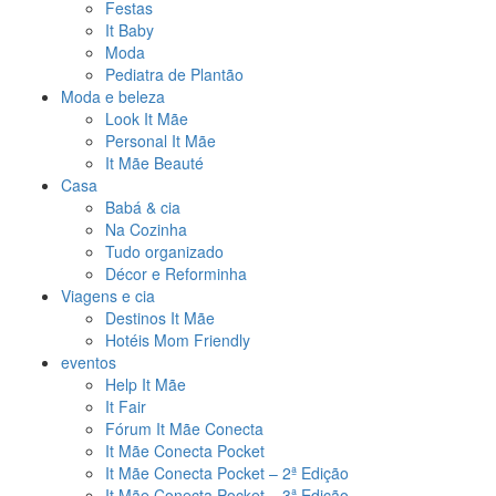
Festas
It Baby
Moda
Pediatra de Plantão
Moda e beleza
Look It Mãe
Personal It Mãe
It Mãe Beauté
Casa
Babá & cia
Na Cozinha
Tudo organizado
Décor e Reforminha
Viagens e cia
Destinos It Mãe
Hotéis Mom Friendly
eventos
Help It Mãe
It Fair
Fórum It Mãe Conecta
It Mãe Conecta Pocket
It Mãe Conecta Pocket – 2ª Edição
It Mãe Conecta Pocket – 3ª Edição