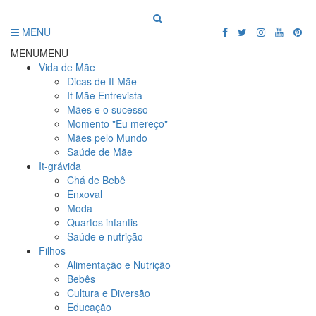
MENU
MENU
MENU
Vida de Mãe
Dicas de It Mãe
It Mãe Entrevista
Mães e o sucesso
Momento "Eu mereço"
Mães pelo Mundo
Saúde de Mãe
It-grávida
Chá de Bebê
Enxoval
Moda
Quartos infantis
Saúde e nutrição
Filhos
Alimentação e Nutrição
Bebês
Cultura e Diversão
Educação