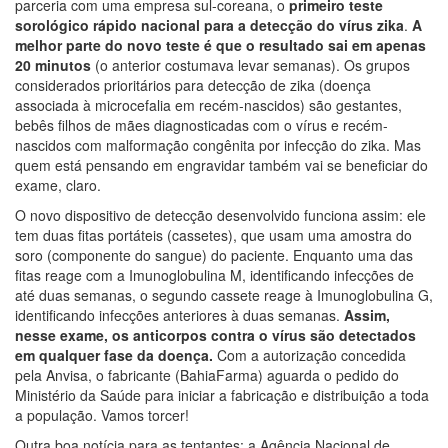
parceria com uma empresa sul-coreana, o
primeiro teste
sorológico rápido nacional para a detecção do vírus zika
.
A
melhor parte do novo teste é que o resultado sai em apenas
20 minutos
(o anterior costumava levar semanas). Os grupos
considerados prioritários para detecção de zika (doença
associada à microcefalia em recém-nascidos) são gestantes,
bebês filhos de mães diagnosticadas com o vírus e recém-
nascidos com malformação congênita por infecção do zika. Mas
quem está pensando em engravidar também vai se beneficiar do
exame, claro.
O novo dispositivo de detecção desenvolvido funciona assim: ele
tem duas fitas portáteis (cassetes), que usam uma amostra do
soro (componente do sangue) do paciente. Enquanto uma das
fitas reage com a Imunoglobulina M, identificando infecções de
até duas semanas, o segundo cassete reage à Imunoglobulina G,
identificando infecções anteriores à duas semanas.
Assim,
nesse exame, os anticorpos contra o vírus são detectados
em qualquer fase da doença.
Com a autorização concedida
pela Anvisa, o fabricante (BahiaFarma) aguarda o pedido do
Ministério da Saúde para iniciar a fabricação e distribuição a toda
a população. Vamos torcer!
Outra boa notícia para as tentantes: a Agência Nacional de