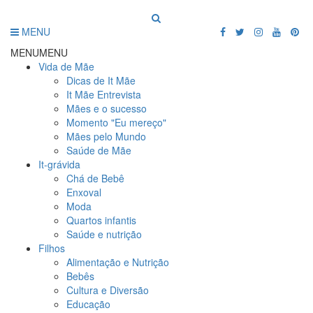
MENU
MENU
MENU
Vida de Mãe
Dicas de It Mãe
It Mãe Entrevista
Mães e o sucesso
Momento "Eu mereço"
Mães pelo Mundo
Saúde de Mãe
It-grávida
Chá de Bebê
Enxoval
Moda
Quartos infantis
Saúde e nutrição
Filhos
Alimentação e Nutrição
Bebês
Cultura e Diversão
Educação