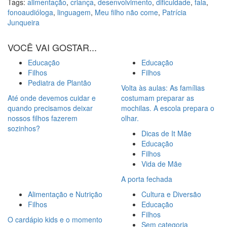
Tags:
alimentação
,
criança
,
desenvolvimento
,
dificuldade
,
fala
,
fonoaudióloga
,
linguagem
,
Meu filho não come
,
Patrícia
Junqueira
VOCÊ VAI GOSTAR...
Educação
Educação
Filhos
Filhos
Pediatra de Plantão
Volta às aulas: As famílias
Até onde devemos cuidar e
costumam preparar as
quando precisamos deixar
mochilas. A escola prepara o
nossos filhos fazerem
olhar.
sozinhos?
Dicas de It Mãe
Educação
Filhos
Vida de Mãe
A porta fechada
Alimentação e Nutrição
Cultura e Diversão
Filhos
Educação
Filhos
O cardápio kids e o momento
Sem categoria