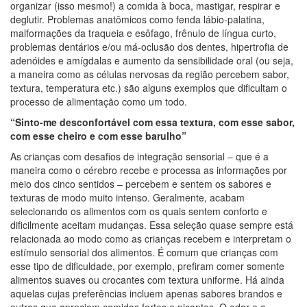
organizar (isso mesmo!) a comida à boca, mastigar, respirar e
deglutir. Problemas anatômicos como fenda lábio-palatina,
malformações da traqueia e esôfago, frênulo de língua curto,
problemas dentários e/ou má-oclusão dos dentes, hipertrofia de
adenóides e amígdalas e aumento da sensibilidade oral (ou seja,
a maneira como as células nervosas da região percebem sabor,
textura, temperatura etc.) são alguns exemplos que dificultam o
processo de alimentação como um todo.
“Sinto-me desconfortável com essa textura, com esse sabor,
com esse cheiro e com esse barulho”
As crianças com desafios de integração sensorial – que é a
maneira como o cérebro recebe e processa as informações por
meio dos cinco sentidos – percebem e sentem os sabores e
texturas de modo muito intenso. Geralmente, acabam
selecionando os alimentos com os quais sentem conforto e
dificilmente aceitam mudanças. Essa seleção quase sempre está
relacionada ao modo como as crianças recebem e interpretam o
estímulo sensorial dos alimentos. É comum que crianças com
esse tipo de dificuldade, por exemplo, prefiram comer somente
alimentos suaves ou crocantes com textura uniforme. Há ainda
aquelas cujas preferências incluem apenas sabores brandos e
outras que apreciam comidas fortes e picantes. O odor e a