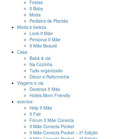
Festas
It Baby
Moda
Pediatra de Plantão
Moda e beleza
Look It Mãe
Personal It Mãe
It Mãe Beauté
Casa
Babá & cia
Na Cozinha
Tudo organizado
Décor e Reforminha
Viagens e cia
Destinos It Mãe
Hotéis Mom Friendly
eventos
Help It Mãe
It Fair
Fórum It Mãe Conecta
It Mãe Conecta Pocket
It Mãe Conecta Pocket – 2ª Edição
It Mãe Conecta Pocket – 3ª Edição