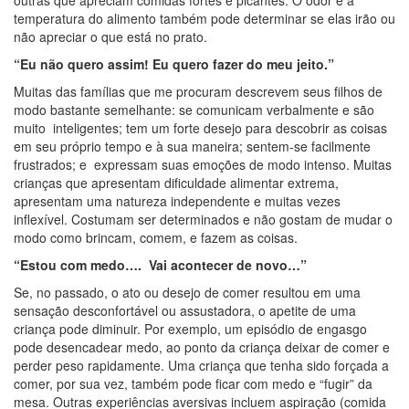
temperatura do alimento também pode determinar se elas irão ou
não apreciar o que está no prato.
“Eu não quero assim! Eu quero fazer do meu jeito.”
Muitas das famílias que me procuram descrevem seus filhos de
modo bastante semelhante: se comunicam verbalmente e são
muito inteligentes; tem um forte desejo para descobrir as coisas
em seu próprio tempo e à sua maneira; sentem-se facilmente
frustrados; e expressam suas emoções de modo intenso. Muitas
crianças que apresentam dificuldade alimentar extrema,
apresentam uma natureza independente e muitas vezes
inflexível. Costumam ser determinados e não gostam de mudar o
modo como brincam, comem, e fazem as coisas.
“Estou com medo…. Vai acontecer de novo…”
Se, no passado, o ato ou desejo de comer resultou em uma
sensação desconfortável ou assustadora, o apetite de uma
criança pode diminuir. Por exemplo, um episódio de engasgo
pode desencadear medo, ao ponto da criança deixar de comer e
perder peso rapidamente. Uma criança que tenha sido forçada a
comer, por sua vez, também pode ficar com medo e “fugir” da
mesa. Outras experiências aversivas incluem aspiração (comida