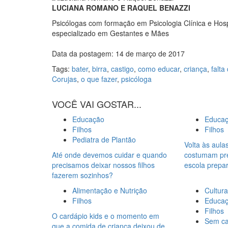
LUCIANA ROMANO E RAQUEL BENAZZI
Psicólogas com formação em Psicologia Clínica e Hospi
especializado em Gestantes e Mães
Data da postagem: 14 de março de 2017
Tags:
bater
,
birra
,
castigo
,
como educar
,
criança
,
falt
Corujas
,
o que fazer
,
psicóloga
VOCÊ VAI GOSTAR...
Educação
Educa
Filhos
Filhos
Pediatra de Plantão
Volta às aulas
Até onde devemos cuidar e quando
costumam pre
precisamos deixar nossos filhos
escola prepar
fazerem sozinhos?
Alimentação e Nutrição
Cultura
Filhos
Educa
Filhos
O cardápio kids e o momento em
Sem ca
que a comida de criança deixou de