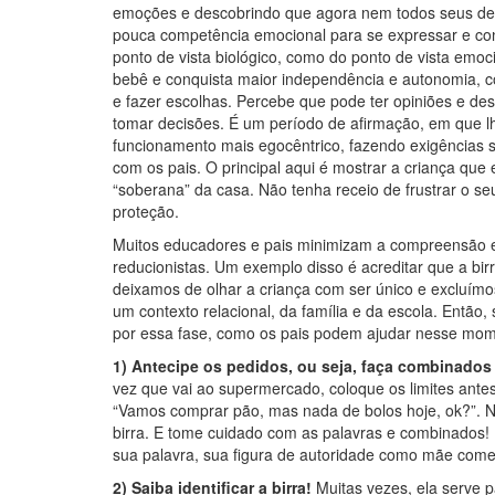
emoções e descobrindo que agora nem todos seus des
pouca competência emocional para se expressar e con
ponto de vista biológico, como do ponto de vista emoci
bebê e conquista maior independência e autonomia, c
e fazer escolhas. Percebe que pode ter opiniões e de
tomar decisões. É um período de afirmação, em que lh
funcionamento mais egocêntrico, fazendo exigências 
com os pais. O principal aqui é mostrar a criança que 
“soberana” da casa. Não tenha receio de frustrar o s
proteção.
Muitos educadores e pais minimizam a compreensão e f
reducionistas. Um exemplo disso é acreditar que a bi
deixamos de olhar a criança com ser único e excluímo
um contexto relacional, da família e da escola. Então
por essa fase, como os pais podem ajudar nesse mom
1)
Antecipe os pedidos, ou seja, faça combinados
vez que vai ao supermercado, coloque os limites ante
“Vamos comprar pão, mas nada de bolos hoje, ok?”. Nu
birra. E tome cuidado com as palavras e combinados! 
sua palavra, sua figura de autoridade como mãe começ
2) Saiba identificar a birra!
Muitas vezes, ela serve p