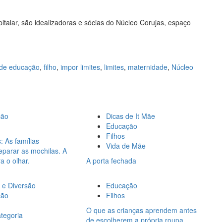
talar, são idealizadoras e sócias do Núcleo Corujas, espaço
a de educação
,
filho
,
impor limites
,
limites
,
maternidade
,
Núcleo
ção
Dicas de It Mãe
Educação
Filhos
: As famílias
Vida de Mãe
parar as mochilas. A
a o olhar.
A porta fechada
 e Diversão
Educação
ção
Filhos
O que as crianças aprendem antes
tegoria
de escolherem a própria roupa