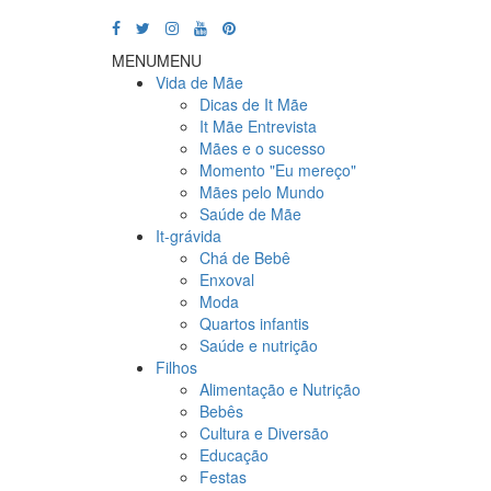
MENU
MENU
Vida de Mãe
Dicas de It Mãe
It Mãe Entrevista
Mães e o sucesso
Momento "Eu mereço"
Mães pelo Mundo
Saúde de Mãe
It-grávida
Chá de Bebê
Enxoval
Moda
Quartos infantis
Saúde e nutrição
Filhos
Alimentação e Nutrição
Bebês
Cultura e Diversão
Educação
Festas