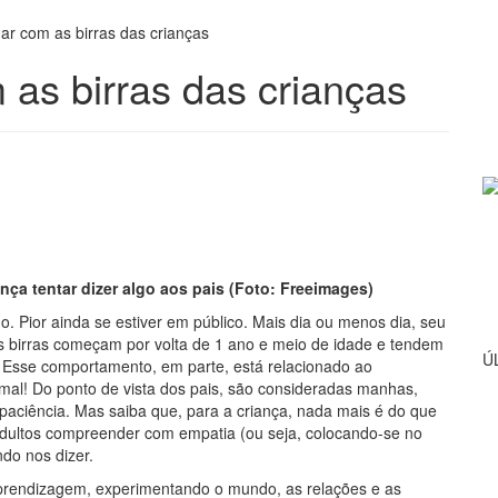
dar com as birras das crianças
m as birras das crianças
nça tentar dizer algo aos pais (Foto: Freeimages)
do. Pior ainda se estiver em público. Mais dia ou menos dia, seu
s birras começam por volta de 1 ano e meio de idade e tendem
Ú
e! Esse comportamento, em parte, está relacionado ao
mal! Do ponto de vista dos pais, são consideradas manhas,
 impaciência. Mas saiba que, para a criança, nada mais é do que
ultos compreender com empatia (ou seja, colocando-se no
do nos dizer.
aprendizagem, experimentando o mundo, as relações e as