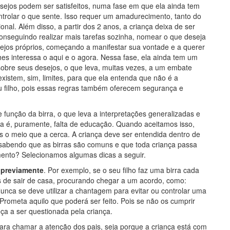
ejos podem ser satisfeitos, numa fase em que ela ainda tem
trolar o que sente. Isso requer um amadurecimento, tanto do
onal. Além disso, a partir dos 2 anos, a criança deixa de ser
onseguindo realizar mais tarefas sozinha, nomear o que deseja
sejos próprios, começando a manifestar sua vontade e a querer
es interessa o aqui e o agora. Nessa fase, ela ainda tem um
sobre seus desejos, o que leva, muitas vezes, a um embate
existem, sim, limites, para que ela entenda que não é a
eu filho, pois essas regras também oferecem segurança e
unção da birra, o que leva a interpretações generalizadas e
rra é, puramente, falta de educação. Quando aceitamos isso,
s o meio que a cerca. A criança deve ser entendida dentro de
, sabendo que as birras são comuns e que toda criança passa
ento? Selecionamos algumas dicas a seguir.
 previamente
. Por exemplo, se o seu filho faz uma birra cada
s de sair de casa, procurando chegar a um acordo, como:
nca se deve utilizar a chantagem para evitar ou controlar uma
Prometa aquilo que poderá ser feito. Pois se não os cumprir
a a ser questionada pela criança.
ara chamar a atenção dos pais, seja porque a criança está com