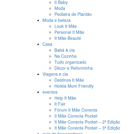
It Baby
Moda
Pediatra de Plantão
Moda e beleza
Look It Mãe
Personal It Mãe
It Mãe Beauté
Casa
Babá & cia
Na Cozinha
Tudo organizado
Décor e Reforminha
Viagens e cia
Destinos It Mãe
Hotéis Mom Friendly
eventos
Help It Mãe
It Fair
Fórum It Mãe Conecta
It Mãe Conecta Pocket
It Mãe Conecta Pocket – 2ª Edição
It Mãe Conecta Pocket – 3ª Edição
guia de fornecedores