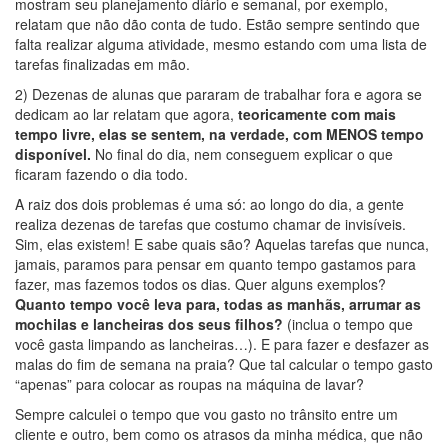
mostram seu planejamento diário e semanal, por exemplo,
relatam que não dão conta de tudo. Estão sempre sentindo que
falta realizar alguma atividade, mesmo estando com uma lista de
tarefas finalizadas em mão.
2) Dezenas de alunas que pararam de trabalhar fora e agora se
dedicam ao lar relatam que agora,
teoricamente com mais
tempo livre, elas se sentem, na verdade, com MENOS tempo
disponível.
No final do dia, nem conseguem explicar o que
ficaram fazendo o dia todo.
A raiz dos dois problemas é uma só: ao longo do dia, a gente
realiza dezenas de tarefas que costumo chamar de invisíveis.
Sim, elas existem! E sabe quais são? Aquelas tarefas que nunca,
jamais, paramos para pensar em quanto tempo gastamos para
fazer, mas fazemos todos os dias. Quer alguns exemplos?
Quanto tempo você leva para, todas as manhãs, arrumar as
mochilas e lancheiras dos seus filhos?
(inclua o tempo que
você gasta limpando as lancheiras…). E para fazer e desfazer as
malas do fim de semana na praia? Que tal calcular o tempo gasto
“apenas” para colocar as roupas na máquina de lavar?
Sempre calculei o tempo que vou gasto no trânsito entre um
cliente e outro, bem como os atrasos da minha médica, que não