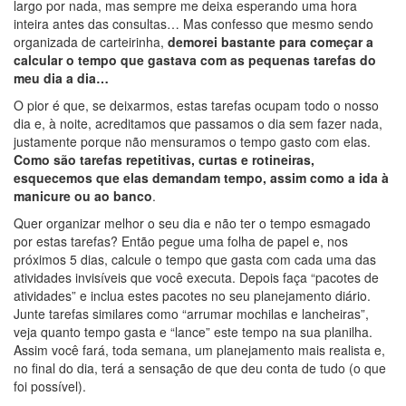
largo por nada, mas sempre me deixa esperando uma hora
inteira antes das consultas… Mas confesso que mesmo sendo
organizada de carteirinha,
demorei bastante para começar a
calcular o tempo que gastava com as pequenas tarefas do
meu dia a dia…
O pior é que, se deixarmos, estas tarefas ocupam todo o nosso
dia e, à noite, acreditamos que passamos o dia sem fazer nada,
justamente porque não mensuramos o tempo gasto com elas.
Como são tarefas repetitivas, curtas e rotineiras,
esquecemos que elas demandam tempo, assim como a ida à
manicure ou ao banco
.
Quer organizar melhor o seu dia e não ter o tempo esmagado
por estas tarefas? Então pegue uma folha de papel e, nos
próximos 5 dias, calcule o tempo que gasta com cada uma das
atividades invisíveis que você executa. Depois faça “pacotes de
atividades” e inclua estes pacotes no seu planejamento diário.
Junte tarefas similares como “arrumar mochilas e lancheiras”,
veja quanto tempo gasta e “lance” este tempo na sua planilha.
Assim você fará, toda semana, um planejamento mais realista e,
no final do dia, terá a sensação de que deu conta de tudo (o que
foi possível).