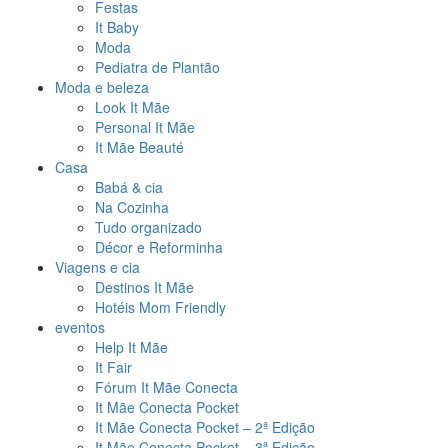
Festas
It Baby
Moda
Pediatra de Plantão
Moda e beleza
Look It Mãe
Personal It Mãe
It Mãe Beauté
Casa
Babá & cia
Na Cozinha
Tudo organizado
Décor e Reforminha
Viagens e cia
Destinos It Mãe
Hotéis Mom Friendly
eventos
Help It Mãe
It Fair
Fórum It Mãe Conecta
It Mãe Conecta Pocket
It Mãe Conecta Pocket – 2ª Edição
It Mãe Conecta Pocket – 3ª Edição