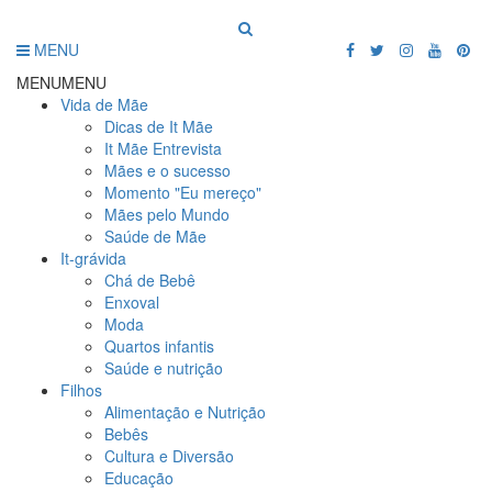
MENU
MENU
MENU
Vida de Mãe
Dicas de It Mãe
It Mãe Entrevista
Mães e o sucesso
Momento "Eu mereço"
Mães pelo Mundo
Saúde de Mãe
It-grávida
Chá de Bebê
Enxoval
Moda
Quartos infantis
Saúde e nutrição
Filhos
Alimentação e Nutrição
Bebês
Cultura e Diversão
Educação